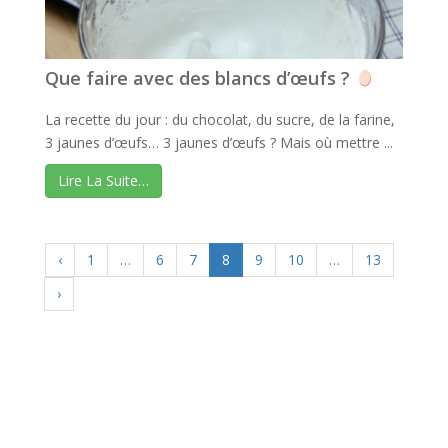
Que faire avec des blancs d’œufs ?
La recette du jour : du chocolat, du sucre, de la farine,
3 jaunes d’œufs… 3 jaunes d’œufs ? Mais où mettre ...
Lire La Suite…
‹
1
…
6
7
8
9
10
…
13
›