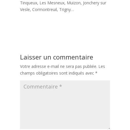
Tinqueux, Les Mesneux, Muizon, Jonchery sur
Vesle, Cormontreuil, Trigny…
Navigation
Précédent:
Quels sont les bienfaits de la cuisine maison ?
de
Suivant:
Comment faire des économies en cuisine quand on est
l’article
étudiant ?
Laisser un commentaire
Votre adresse e-mail ne sera pas publiée.
Les
champs obligatoires sont indiqués avec
*