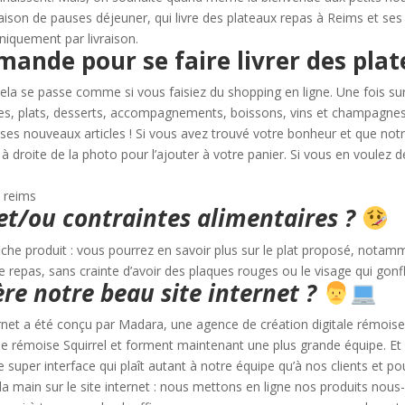
ison de pauses déjeuner, qui livre des plateaux repas à Reims et ses
iquement par livraison.
de pour se faire livrer des plat
ela se passe comme si vous faisiez du shopping en ligne. Une fois sur
ées, plats, desserts, accompagnements, boissons, vins et champag
e ses nouveaux articles ! Si vous avez trouvé votre bonheur et que not
s à droite de la photo pour l’ajouter à votre panier. Si vous en voulez d
 et/ou contraintes alimentaires ?
 fiche produit : vous pourrez en savoir plus sur le plat proposé, nota
repas, sans crainte d’avoir des plaques rouges ou le visage qui gonfl
ère notre beau site internet ?
rnet a été conçu par Madara, une agence de création digitale rémoise
prise rémoise Squirrel et forment maintenant une plus grande équipe. E
super interface qui plaît autant à notre équipe qu’à nos clients et pou
 la main sur le site internet : nous mettons en ligne nos produits no