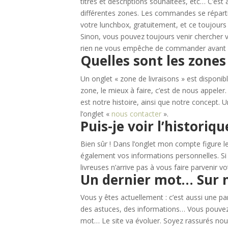
titres et descriptions souhaitées, etc… C’est
différentes zones. Les commandes se répart
votre lunchbox, gratuitement, et ce toujours
Sinon, vous pouvez toujours venir cherche
rien ne vous empêche de commander avant 11h0
Quelles sont les zones
Un onglet « zone de livraisons » est disponible
zone, le mieux à faire, c’est de nous appeler
est notre histoire, ainsi que notre concept
l’onglet «
nous contacter
».
Puis-je voir l’histor
Bien sûr ! Dans l’onglet mon compte figure 
également vos informations personnelles. Si 
livreuses n’arrive pas à vous faire parvenir
Un dernier mot… Sur n
Vous y êtes actuellement : c’est aussi une par
des astuces, des informations… Vous pouvez
mot… Le site va évoluer. Soyez rassurés nous