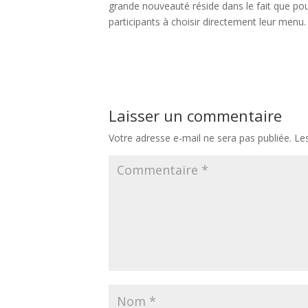
grande nouveauté réside dans le fait que po
participants à choisir directement leur menu. 
Navigation
Précédent:
Qui est l’équipe Tout un plato, votre service de livraison
de
l’article
Laisser un commentaire
Votre adresse e-mail ne sera pas publiée.
Le