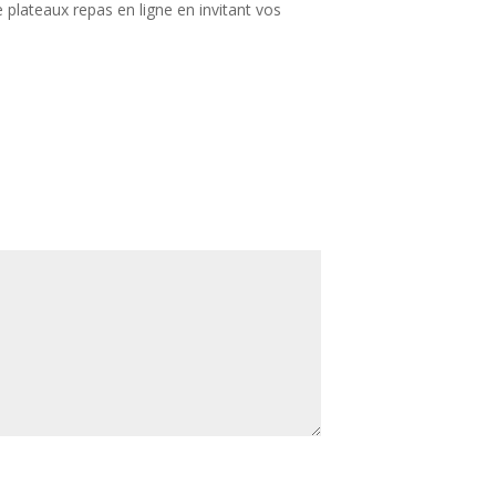
plateaux repas en ligne en invitant vos
nous allons utiliser pour les repas que nous vous livrons à Reims ?