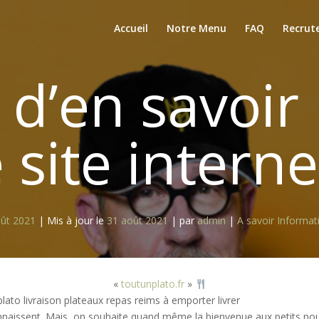
Accueil
Notre Menu
FAQ
Recrut
 d’en savoir 
 site interne
ût 2021
|
Mis à jour le
31 août 2021
|
par
admin
|
A savoir
Informat
«
toutunplato.fr
»
aissent. Mais, on souhaite quand même la bienvenue aux petits nouve