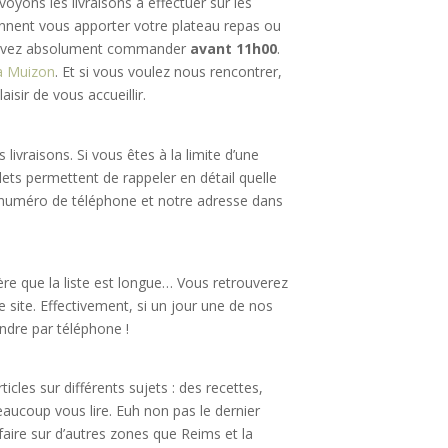
oyons les livraisons à effectuer sur les
iennent vous apporter votre plateau repas ou
ous devez absolument commander
avant 11h00
.
 à Muizon
. Et si vous voulez nous rencontrer,
sir de vous accueillir.
 livraisons. Si vous êtes à la limite d’une
lets permettent de rappeler en détail quelle
e numéro de téléphone et notre adresse dans
re que la liste est longue… Vous retrouverez
site. Effectivement, si un jour une de nos
indre par téléphone !
icles sur différents sujets : des recettes,
ucoup vous lire. Euh non pas le dernier
aire sur d’autres zones que Reims et la