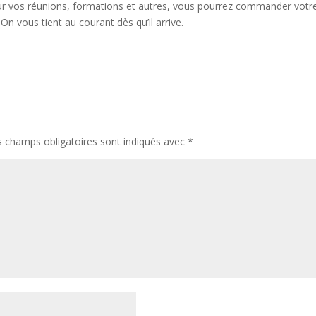
ur vos réunions, formations et autres, vous pourrez commander votre 
On vous tient au courant dès qu’il arrive.
 de plateaux repas à Reims ?
Suivant:
Quels sont les fruits et légumes de septembre que 
s champs obligatoires sont indiqués avec
*