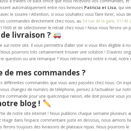
 aussi à travers ce back office que nous recevons vos commandes, et v
issent automatiquement entre nos livreuses
Patricia et Lisa
, qui v
 avec le sourire ! Attention, si vous souhaitez vous faire livrer, v
r vos commandes directement chez nous, au
54 rue de la gare, 51140
0 et de sélectionner le retrait chez nous ! Nous nous ferons un plai
 de livraison ?
 sur notre site. Il vous permettra d’aller voir si vous êtes éligible à nos
. Nous pourrons très certainement trouver une solution ! D’autres ong
. Une question ou une remarque ? Vous retrouverez notre e-mail, notr
ique de mes commandes ?
les différentes commandes que vous avez passées chez nous. On espè
vous changez de numéro de téléphone, pensez à l’actualiser sur notre 
 votre commande pour une quelconque raison, elle doit pouvoir vous jo
otre blog !
tie de notre site internet ! Nous publions chaque semaine plusieurs art
 réagir dans l’espace commentaire juste en dessous, nous aimons bea
 ferons toujours des livraisons de plateaux repas. Nous pourrons le f