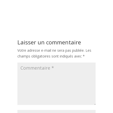
Navigation
Précédent:
Pourquoi manger de saison comme le sont les plateaux
de
repas livrés à Reims ?
l’article
Suivant:
Les plateaux repas : Une solution adaptée pour les
personnes âgées ?
Laisser un commentaire
Votre adresse e-mail ne sera pas publiée.
Les
champs obligatoires sont indiqués avec
*