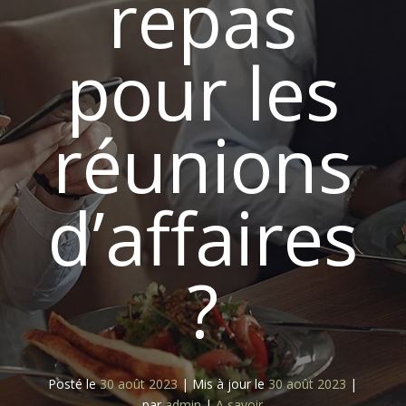
repas
pour les
réunions
d’affaires
?
Posté le
30 août 2023
|
Mis à jour le
30 août 2023
|
par
admin
|
A savoir