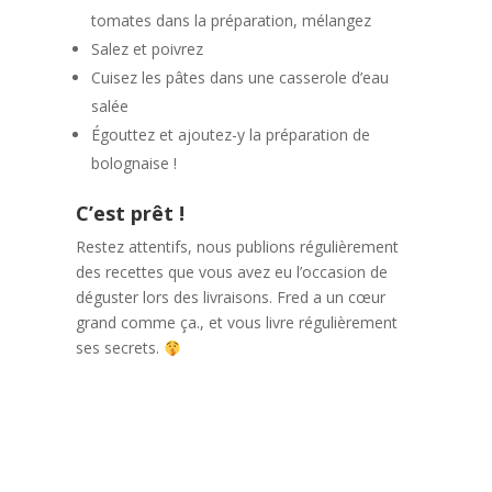
tomates dans la préparation, mélangez
Salez et poivrez
Cuisez les pâtes dans une casserole d’eau
salée
Égouttez et ajoutez-y la préparation de
bolognaise !
C’est prêt !
Restez attentifs, nous publions régulièrement
des recettes que vous avez eu l’occasion de
déguster lors des livraisons. Fred a un cœur
grand comme ça., et vous livre régulièrement
ses secrets.
Navigation
Précédent:
Savez-vous utiliser notre site correctement ?
de
Suivant:
Vous voulez refaire notre brownie choco-noisette version
l’article
Tout un plato ?