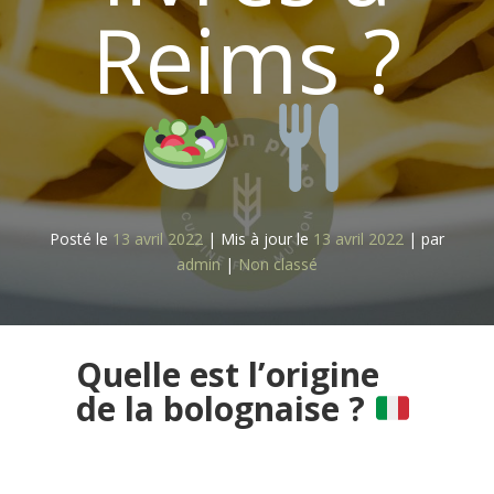
Reims ?
Posté le
13 avril 2022
|
Mis à jour le
13 avril 2022
|
par
admin
|
Non classé
Quelle est l’origine
de la bolognaise ?