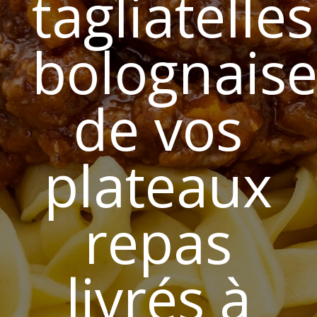
tagliatelles
bolognais
de vos
plateaux
repas
livrés à