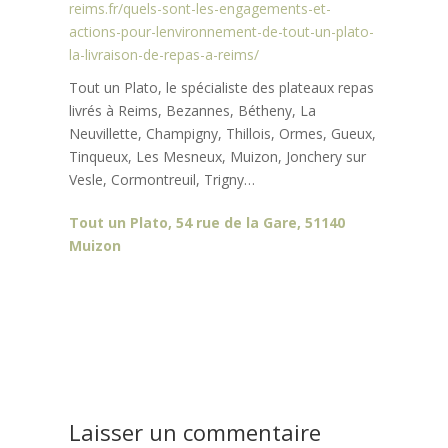
reims.fr/quels-sont-les-engagements-et-
actions-pour-lenvironnement-de-tout-un-plato-
la-livraison-de-repas-a-reims/
Tout un Plato, le spécialiste des plateaux repas
livrés à Reims, Bezannes, Bétheny, La
Neuvillette, Champigny, Thillois, Ormes, Gueux,
Tinqueux, Les Mesneux, Muizon, Jonchery sur
Vesle, Cormontreuil, Trigny…
Tout un Plato, 54 rue de la Gare, 51140
Muizon
Navigation
Précédent:
Les plats végan sont-ils présents pour les plateaux repas
de
en livraison à Reims ?
l’article
Suivant:
Découvrez Marion, la nouvelle préparatrice livreuse de vos
plateaux repas !
Laisser un commentaire