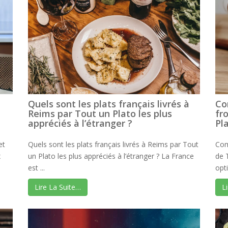
Quels sont les plats français livrés à
Co
Reims par Tout un Plato les plus
fr
appréciés à l’étranger ?
Pl
et
Quels sont les plats français livrés à Reims par Tout
Com
x
un Plato les plus appréciés à l’étranger ? La France
de 
est ...
opti
Lire La Suite…
L