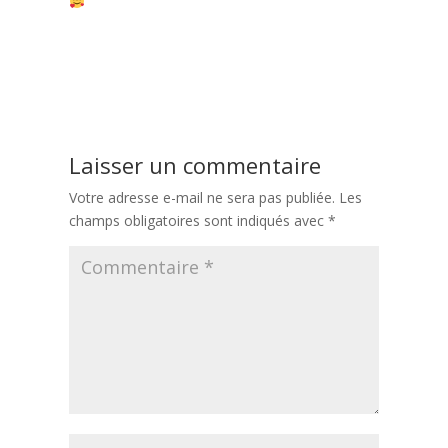
Navigation
Précédent:
Connaissez-vous la recette du porc laqué au miel de vos
de
plateaux repas livrés à Reims ?
l’article
Suivant:
Pourquoi Tout un plato se rend-il au Cabaret Vert ?
Laisser un commentaire
Votre adresse e-mail ne sera pas publiée.
Les
champs obligatoires sont indiqués avec
*