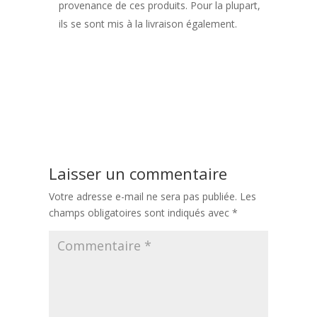
provenance de ces produits. Pour la plupart,
ils se sont mis à la livraison également.
Navigation
Précédent:
D’où viennent les produits de nos plateaux repas en
de
livraison à Reims ?
l’article
Suivant:
Pourquoi la livraison de vos plateaux repas à Reims et ses
alentours est gratuite ?
Laisser un commentaire
Votre adresse e-mail ne sera pas publiée.
Les
champs obligatoires sont indiqués avec
*