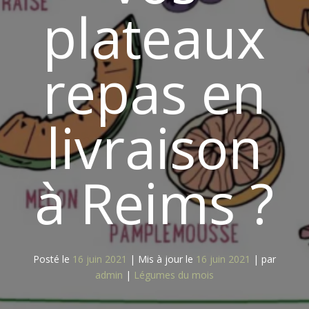
plateaux
repas en
livraison
à Reims ?
Posté le
16 juin 2021
|
Mis à jour le
16 juin 2021
|
par
admin
|
Légumes du mois