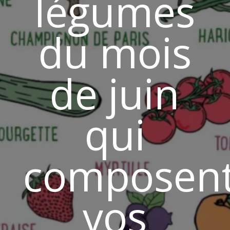
légumes
du mois
de juin
qui
composen
vos