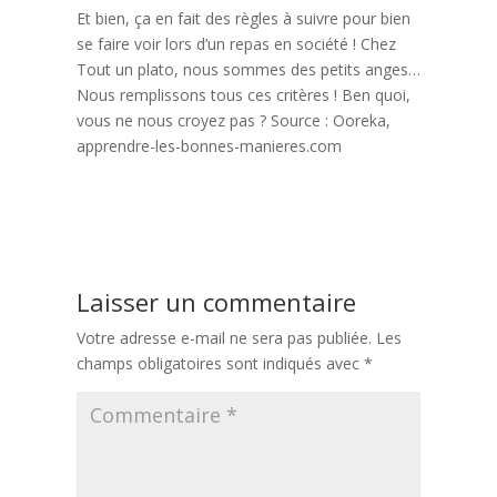
Et bien, ça en fait des règles à suivre pour bien
se faire voir lors d’un repas en société ! Chez
Tout un plato, nous sommes des petits anges…
Nous remplissons tous ces critères ! Ben quoi,
vous ne nous croyez pas ? Source : Ooreka,
apprendre-les-bonnes-manieres.com
Navigation
Précédent:
Les plats typiques français
de
Suivant:
Connaissez-vous les différents types de pâtes ?
l’article
Laisser un commentaire
Votre adresse e-mail ne sera pas publiée.
Les
champs obligatoires sont indiqués avec
*