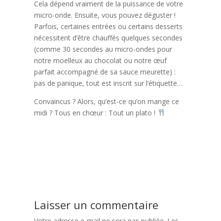
Cela dépend vraiment de la puissance de votre
micro-onde. Ensuite, vous pouvez déguster !
Parfois, certaines entrées ou certains desserts
nécessitent d’être chauffés quelques secondes
(comme 30 secondes au micro-ondes pour
notre moelleux au chocolat ou notre œuf
parfait accompagné de sa sauce meurette) :
pas de panique, tout est inscrit sur l’étiquette…
Convaincus ? Alors, qu’est-ce qu’on mange ce
midi ? Tous en chœur : Tout un plato !
Navigation
Précédent:
Quels sont les fruits et les légumes du mois de juin qui
de
composent vos plateaux repas en livraison à Reims ?
l’article
Suivant:
Le risotto puttanesca, déjà disponible sur vos plateaux repas
!
Laisser un commentaire
Votre adresse e-mail ne sera pas publiée.
Les