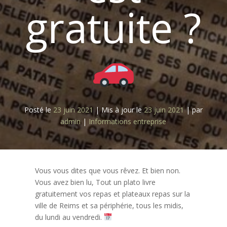
gratuite ?
Posté le
23 juin 2021
|
Mis à jour le
23 juin 2021
|
par
admin
|
Informations entreprise
Vous vous dites que vous rêvez. Et bien non.
Vous avez bien lu, Tout un plato livre
gratuitement vos repas et plateaux repas sur la
ville de Reims et sa périphérie, tous les midis,
du lundi au vendredi.