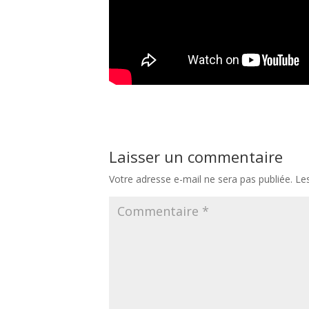
Navigation
Précédent:
La recette de la galette des rois à la frangipane du chef
de
Laisser un commentaire
l’article
Votre adresse e-mail ne sera pas publiée.
Le