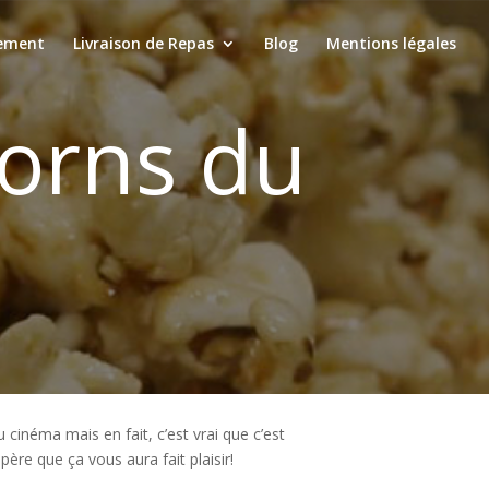
ement
Livraison de Repas
Blog
Mentions légales
corns du
 cinéma mais en fait, c’est vrai que c’est
e que ça vous aura fait plaisir!