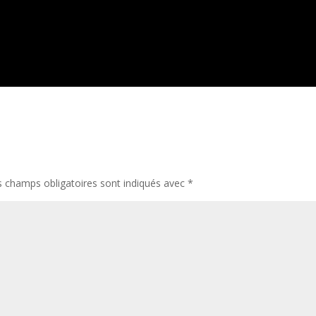
Suivant:
Des athlètes féminines de
s champs obligatoires sont indiqués avec
*