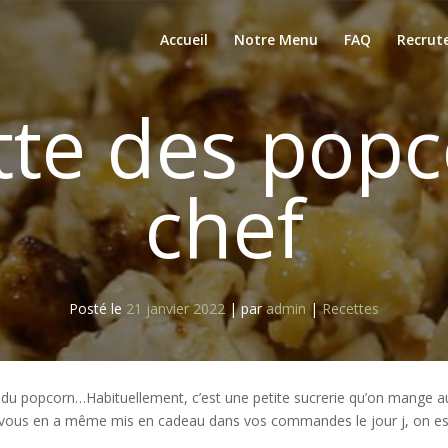
Accueil
Notre Menu
FAQ
Recrut
tte des pop
chef
Posté le
21 janvier 2022
|
par
admin
|
Recettes
le du popcorn…Habituellement, c’est une petite sucrerie qu’on mange au
vous en a même mis en cadeau dans vos commandes le jour j, on espèr